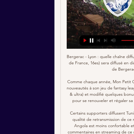
Bergerac - Lyon : quelle chaîne diffuse le match en direct Le match Bergerac - OL (Coupe de France, 16es) sera diffusé en direct le 19 janvier 2024 à 20h45 sur BeIn 1. Rediffusions de Bergerac - OL en Coupe de France, ...

Comme chaque année, Mon Petit Gazon apporte quelques touches d’amélioration et de nouveautés à son jeu de fantasy league. Après avoir développé des modes de jeu (expert & ultra) et modifié quelques bonus, MPG apporte encore cette année des nouveautés pour se renouveler et régaler sa communauté : championnats européens, mode de.

Certains supporters diffusent Tunisie Angola sur périscope ou 2sw ou 2siteweb mais la qualité de retransmission de ce match de foot en direct live et en streaming Tunisie Angola est moins confortable et de plus, pas forcément légal. il y a également les commentaires en streaming de ce match Tunisie Angola sur Facebook, Twitter ou chaine.

sentiment de vivre une autre guerre d'indpendance. Quant au troisime protagoniste, le pouvoir Lavalas, ou plutt Jean-Bertrand Aristide puisqu'il faut l'appeler par son nom, sa situation est encore plus paradoxale. En effet, devant une opposition qui s'est neutralise elle-mme et i n t e r n a t i o n a 1 temporairement plus occup ailleurs, qui a

La seconde République démocratique du Congo . Mobutu est renversé par Laurent-Désiré Kabila en 1997 lors de la Première guerre du Congo , le pays retrouva son nom de République démocratique du Congo. Actuellement l'ONU maintient la présence de militaires de différents pays dans le cadre de la MONUC , mais les violences continuent. La guerre aurait fait plus des 5 millions de morts.

Rodez AF AJ Auxerre résultats en direct (et la vidéo diffusion en direct streaming en ligne) commence le 26.7.2019. à 18:00 temps UTC àStadium Municipal,Toulouse,France en Ligue 2,France.

Le général Berthelot est un héros en Roumanie, un village porte son nom. Le roi de Roumanie lui a offert des propriétés foncières, sa maison est devenue un musée, il demeure le symbole de l'amitié Franco-roumaine, Ce timbre est valable pour

(EN LIGNE) regarder Bergerac Lyon en direct gratuit Match à il y a 3 heures — (EN LIGNE) regarder Bergerac Lyon en direct gratuit Match à la radio: Bergerac Perigord - Lyon 19 janvier 2024 il y a 16 heures — Vous ...

Ce pays reste donc encore à la deuxième place du classement des pays les plus pauvres de la planète. Plus d’informations sur le Malawi. Ce pays était le plus pauvre en 2014 mais en 2015 le Malawi devient le 3ème pays le plus pauvre de la planète. Et finalement en 2016 le Malawi retourne à la deuxième place du classement des pays les plus pauvres. Il n’y a donc pas vraiment d’évolution au regard des trois …

Les U19 de Genk se sont imposés 0-1 sur le terrain de Liverpool mardi dans le cadre de la 4e journée de l'UEFA Youth League. Sam Krawczyk a inscrit l'unique but du matche en fin de rencontre (90+3) Genk s'était incliné 0-2 face aux jeunes Reds le 23 octobre dernier. Dans l'autre match du groupe E joué mardi, Salzbourg s'est imposé 1-5 à.

Ce soir, en direct et en streaming, les footballeurs du Montpellier Hérault affronteront streaming le Nîmes Olympique à l’occasion de la 7ème journée du championnat de la Ligue 1, un match que l’on pourra voir en streaming live par l’entremise de la retransmission en …

Bierbuik – Bloemeke naissance du nouveau lieu bière incontournable à Lille ! Après les moult rebondissements et les doutes qui ont plané quant à sa sortie de terre, le Bierbuik – Bloemeke a enfin ses portes ce mercredi 27 Mars rue Royale à Lille ! Nous étions parmi les chanceux à pouvoir inaugurer cette nouvelle cantine flamande.

L’événement du jour pour les nombreux supporters du club de l’AJ Auxerre sera d’aller soutenir leur équipe qui accueillera l’AC Ajaccio à l’occasion de la 37ème journée du championnat de la Ligue 2, un match que l’on pourra suivre en streaming live par l’entremise de la retransmission en direct le 04/05/2018 sur la chaine.

par arbi