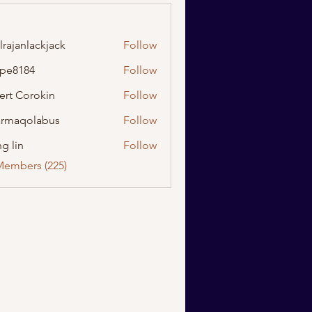
lrajanlackjack
Follow
nlackjack
ipe8184
Follow
184
ert Corokin
Follow
rmaqolabus
Follow
olabus
g lin
Follow
Members (225)