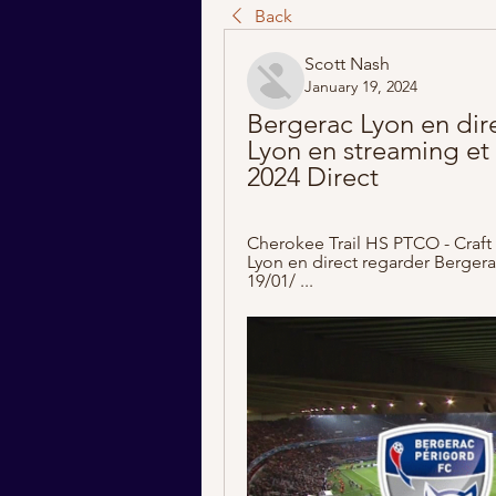
Back
Scott Nash
January 19, 2024
Bergerac Lyon en dir
Lyon en streaming et 
2024 Direct
Cherokee Trail HS PTCO - Craft
Lyon en direct regarder Bergerac
19/01/ ...