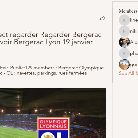
Members
khe
khelraja
nik
ect regarder Regarder Bergerac 
nikipe8
voir Bergerac Lyon 19 janvier 
Alb
pha
pharmaq
gon
 Fair. Public·129 members · Bergerac Olympique 
 - OL : navettes, parkings, rues fermées 
See All 