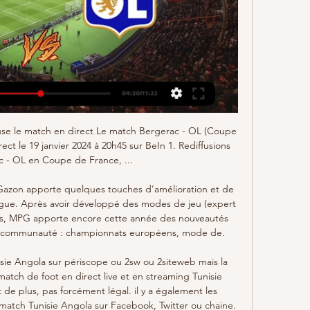
trez-vous archivé dans #u21euro, arbitrage, arbitre, dÉsignations arbitres, Éliminatoires, euro2019, football, u21, uefa Publié le 05/09/2018 - La commission des Arbitres de l'UEFA a publié la désignations des arbitres pour le tour de qualification qui aura lieu les 5,6 et …

Cesson Rennes MHB HBC Nantes résultats en direct (et la vidéo diffusion en direct streaming en ligne) commence le 27.3.2019. à 20:00 temps UTC àPalais des Sports de la Valette,Cesson-Sevigne,France en LNH Division 1,France.

Bergerac Olympique Lyon en direct tv Bulletin des lois de la il y a 2 heures — janvier 2024 Regarder en direct de l'OL en direct sur LiveOL 17:33 - Bergerac - Lyon : sur quelle chaîne TV.

Du 30 mars au 13 avril 2018, misez sur les rencontres du RC Lens en Ligue 2 avec PMU. Les 3 meilleurs parieurs seront récompensés par 1 déplacement avec les lensois à Ajaccio pour le vainqueur et des places pour Lens-Auxerre pour les suivants.

Décalage horaire entre les pays. Sélectionnez deux pays pour comparer la décalage horaire entre les différents fuseaux horaires ou parcourir la liste de tous les pays.

Bergerac - OL : À quelle heure ? Sur quelle chaîne - We Sport il y a 4 jours — Bergerac – OL : À quelle heure ? Sur quelle chaîne TV regarder le match ? · LES DERNIÈRES INFOS SUR LE MATCH Bergerac – OL · À QUELLE HEURE ET SUR ...

BOREA Research Unit Biology of Aquatic Organisms and Ecosystems MNHN, CNRS 7208, Sorbonne Université, IRD 207, UCN, UA. Muséum National d'Histoire Naturelle,

Vous recherchez un séjour pas cher ? Découvrez nos séjours de dernière minute, séjours tout compris, bons plans et promos pour vos vacances avec Carrefour Voyages.

Le 2 juillet 2019, le DAB+ a démarré à Nantes. Il y a 39 radios en DAB+, dont plusieurs non diffusées sur la FM locale. En 2020, deux multiplex métropolitains en DAB+ vont démarrer avec 24 radios nationales.

Bonjour. Il y a plusieurs fois cette question sur le forum cependant je n'ai pas trouvé la réponse à ma question. Il est indiqué dans les conditions tarifaires de bouyguestelecom page 59 ( novembre 2014 à janvier 2015) que le changement de carte sim est facturé 10€ sauf sur le web ou.

Débutant, averti ou expert. Participer à une croisière en voilier, c'est rechercher le partage des mêmes passions : la mer et la voile. La découverte et la sensibilisation à la préservation du milieu marin sont des points clefs, mais c'est également une véritable aventure humaine et conviviale où le savoir-vivre et le partage ne font.

Bergerac - Lyon : chaîne TV et compos probables il y a 10 heures — À quelle heure et sur quelle chaîne voir Bergerac – Lyon ? Le match entre Bergerac et Lyon sera à suivre ce vendredi à partir de 20h45 sur les ...

Liste complète des radios à Dej, Roumanie. Écouter votre radio préférée en direct et gratuitement sur OnlineRadioBox.com Stations de radio à Dej, Roumanie - Écouter la radio en ligne sur OnlineRadioBox.com

Bergerac-Lyon : à quelle heure et sur quelle chaîne il y a 32 minutes — Le coup d'envoi de Bergerac-Lyon sera donné ce vendredi 19 janvier à 20h45. La rencontre sera diffusée sur BeIN Sports 1. Dans la rubrique.

Revoir la vidéo Match France - Turquie : un dispositif de sécurité très renforcé sur France 2, moment fort de l'émission du 14-10-2019 sur france.tv

22 mars 2019. Les jeunes remuent : ils l’ont toujours fait, mais en général on leur explique qu’ils ont tort et qu’il faut qu’ils se calment.

Retrouvez dans cet article le résumé vidéo et tous les buts du match Paris - Angers remporté 5-1 par le PSG lors de cette 22e journée de Ligue 1

Fait-il bon vivre à Orléans? Que pensez-vous de Orléans ? Partagez votre avis et notez votre ville. attkeko1 - 09/03/2018 Note globale: Voir le détail du commentaire Une jolie ville, malgré tout ce que les gens en disent. Où on vit bien. Des efforts des changements et améliorations dans tous les domaines se voient depuis des années. C.

Suivez le match Eintracht Francfort - Strasbourg en direct LIVE ! C'est Eintracht Francfort qui recoit Racing Club de Strasbourg Alsace (RC Strasbourg) pour ce match europe du jeudi 29 aout 2019 (Resultat UEFA Europa League)

En ligne droite, la distance Amiens - Rue d'Amiens est de km. Sur la carte routière, le trajet Amiens - Rue d'Amiens à parcourir en voiture ou en autocar (les itinéraires des train étant souvent très différents) indique une distance de km et le temps du voyage est de .

Ligue Provence Alpes Côte d'Azur de Handball. Handball en région PACA. Accueil La Ligue Service aux clubs Parcours de Performance Formation Evenements.

Que ce soit à Dakar ou dans les régions, louer une habitation à un prix raisonnable devient de plus en plus difficile. Évidemment, le confort et le quartier fixeront le prix du loyer mais il semble que tout le monde ait perdu la tête à Dakar. En 10 ans, le prix des loyers a été multiplié par 3,4 voir 10 !!! Certains n'hésitent pas à louer des meublés à 50.000CFA par jour (75.

Acrotir, experts cordistes pour la maintenance d’infrastructures difficiles d’accès : travaux d'accès difficile, travaux en milieux confinés et mise en sécurité. Implantés à Nancy, nous sommes présents en France et à l’international.

Côte d'Ivoire, Faire de la Côte d’Ivoire un pays émergent à l’horizon 2020 c’est la grande vision du Président Alassane Ouattara. Élu pour la première fois en 2010 il a été réélu à la magistrature suprême en 2015. Économiste de formation ayant occupé les fonctions de gouverneur de la Banque centrale des Etats de l’Afrique.

Mingo Makes It Potte Group il y a 16 minutes — (((Libre<<))) regarder Bergerac OL en streaming gratuit Heur dans 6 heures — Live match Bergerac - Lyon 16èmes de finale de Coupe de France 2023 ...

Tout ce qu'il faut savoir sur le match San Francisco vs Atl. Chiriquí de Ouverture Panama du (02 November 2019) en direct : Résumé, statistiques, compositions et résultats - Besoccer. Don't miss the most important football matches while navigating as usual through the pages of your choice.

Cette année, Angers sont allé chercher le mil