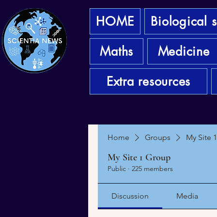
HOME
Biological 
Maths
Medicine
Extra resources
Home
Groups
My Site 
My Site 1 Group
Public
·
225 members
Discussion
Media