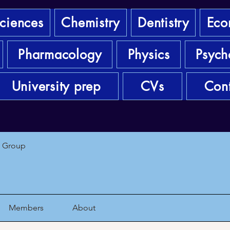
sciences
Chemistry
Dentistry
Eco
Pharmacology
Physics
Psych
University prep
CVs
Cont
1 Group
Members
About