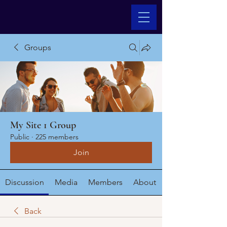
Groups
My Site 1 Group
Public
·
225 members
Join
Discussion
Media
Members
About
Back