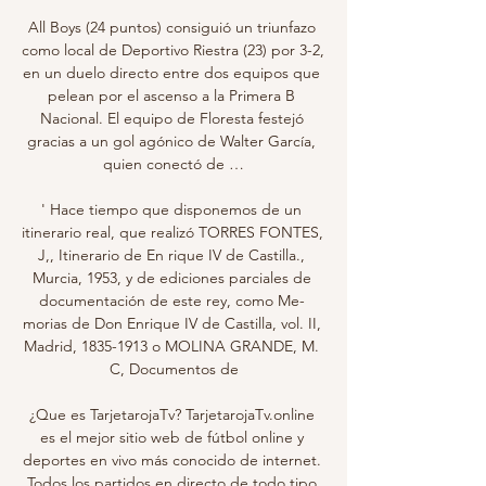
All Boys (24 puntos) consiguió un triunfazo 
como local de Deportivo Riestra (23) por 3-2, 
en un duelo directo entre dos equipos que 
pelean por el ascenso a la Primera B 
Nacional. El equipo de Floresta festejó 
gracias a un gol agónico de Walter García, 
quien conectó de …

' Hace tiempo que disponemos de un 
itinerario real, que realizó TORRES FONTES, 
J,, Itinerario de En­ rique IV de Castilla., 
Murcia, 1953, y de ediciones parciales de 
documentación de este rey, como Me­ 
morias de Don Enrique IV de Castilla, vol. II, 
Madrid, 1835-1913 o MOLINA GRANDE, M. 
C, Documentos de

¿Que es TarjetarojaTv? TarjetarojaTv.online 
es el mejor sitio web de fútbol online y 
deportes en vivo más conocido de internet. 
Todos los partidos en directo de todo tipo 