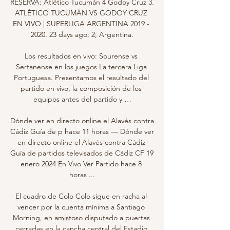
RESERVA: Atlético Tucumán 4 Godoy Cruz 3. 
ATLÉTICO TUCUMÁN VS GODOY CRUZ 
EN VIVO | SUPERLIGA ARGENTINA 2019 - 
2020. 23 days ago; 2; Argentina.

Los resultados en vivo: Sourense vs 
Sertanense en los juegos La tercera Liga 
Portuguesa. Presentamos el resultado del 
partido en vivo, la composición de los 
equipos antes del partido y …

Dónde ver en directo online el Alavés contra 
Cádiz Guía de p hace 11 horas — Dónde ver 
en directo online el Alavés contra Cádiz 
Guía de partidos televisados de Cádiz CF 19 
enero 2024 En Vivo Ver Partido hace 8 
horas ...

El cuadro de Colo Colo sigue en racha al 
vencer por la cuenta mínima a Santiago 
Morning, en amistoso disputado a puertas 
cerradas en la cancha central del Estadio 