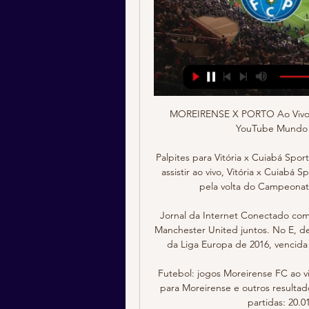
MOREIRENSE X PORTO Ao Vivo - PRIMEIRA LIGA l 2021 YouTube YouTube 2:19:00 YouTube Mundo do sports leo 26/04/2021 26/04/2021

Palpites para Vitória x Cuiabá Sport e Criciúma x Coritiba. Veja o palpite de aposta, onde assistir ao vivo, Vitória x Cuiabá Sport e Criciúma x Coritiba, nesta terça-feira, 09/07/19, pela volta do Campeonato Brasileiro – Serie B. Vitória x Cuiabá Sport.

Jornal da Internet Conectado com o mundo!. Na chave A, mais uma vez tem Benfica e Manchester United juntos. No E, destaque para Liverpool e Sevilla, que relembram a final da Liga Europa de 2016, vencida pelos espanhóis que conquistavam o tri na ocasião.

Futebol: jogos Moreirense FC ao vivo, tabela, resultados ... vivo. Siga os placares ao vivo para Moreirense e outros resultados de futebol agora em Flashscore.com.br! Próximas partidas: 20.01. FC Porto x Moreirense, 28.01 ...

Rádio Itatiaia (Belo Horizonte) - A Rede Itatiaia, uma das redes de comunicação mais sólidas do país, é composta pela Rádio Itatiaia AM/FM - com transmissão simultânea em Belo Horizonte e região metropolitana - e mais quatro emissoras em Minas Gerais, localizadas em Juiz de Fora,...

O Handebol Taubaté/FAB/Unitau visita neste sábado, 04/08, ao 12h00, a equipe ACISEG/Guarulhos pela Taça Estado de São Paulo (2° fase do Super Paulistão). A partida é válida pela quinta rodada da segunda fase. No primeiro semestre de 2018, o Handebol Taubaté/FAB/Unitau foi campeão da Taça Paulistana (1° fase do Super Paulistão) e do.

Comparação de odds Cuiaba Esporte Clube MT Criciúma de 30/08/2019, entre as melhores casas de apostas para apostar, e venha assistir Futebol ao vivo com nosso serviço livescore

Veja o resumo da partida entre Rio Ave X Vitoria Setubal. Veja o resumo da partida entre Rio Ave X Vitoria Setubal. Ir para o Menu Principal < > Menu ESPN. Resultados. Você está na Edição Brasil.. Rio Ave Rio Ave RIO. Albert Ze Meyong (44', 64', 87' PEN) Jorge Luiz (90') Joao Pataco Tomás.

Sport Recife Corinthians em directo: descubra e siga o resultado do jogo Sport Recife Corinthians ao vivo graças ao nosso livescore. Jogo de Brasileirão - Série A jogado a 03/12/17 19:00

((ASSISTIR AO VIVO###)) Estoril x Moreirense ao há 6 dias — (ASSISTIR AO VIVO###)) Estoril x Moreirense ao vivo agora Primeira Liga - Estoril vs Moreirense 13/01/2024 há 11 horas — Acompanhe o jogo ao ...

Os 34 golos que "bastavam" para ser campeão, as há 13 horas — FC Porto recebe Moreirense no Dragão, jogo agendado para as 20H30 de sábado Ainda agora tive o roupeiro a queixar-se... Não tenho tempo para ...

Direitos de transmissão adquiridos por PFC Internacional.. Signing up to Sling Sports package, and watch the best soccer programming available in America on your TV, tablet, phone, Roky, Amazon Fire TV or Xbox One. Info Ao Vivo Todos os jogos.. Atlético Mineiro . EM DIRECTO.

Olá, bem-vindo à nossa comunidade digital. Estamos, de alguma forma, diariamente conectados. Em tempos de tecnologia, mobilidade e grande volume de informações, utilizamos cada vez mais as redes sociais para interagir com pessoas e organizações, compartilhando e criando conteúdo, divulgando serviços e produtos, entre outras atividades.

Este blog visa apenas dar visibilidade a textos de autores considerados de interesse para a compreensão da História Colonial de Angola. Por abarcar os mais diversas abordagens, é um blog dedicado aos de espirito aberto, que gostam de avaliar assuntos, levantar questões e tirar por si próprios suas conclusões. É natural que alguns.

O Olimpija Ljubliana partilha a liderança do campeonato da Eslovénia com o Maribor ao fim de 15 jornadas e um dos grandes destaques no vice-campeão esloveno tem sido o médio português Ricardo Alves. O jogador formado no FC Porto está a viver uma das melhores fases da sua ainda curta carreira e o zerozero foi. «Portugal? Se surgir.

Estrangeiros falam sobre motivos que os levaram a 