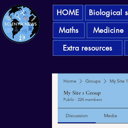
HOME
Biological 
Maths
Medicine
Extra resources
Home
Groups
My Site 
My Site 1 Group
Public
·
224 members
Discussion
Media