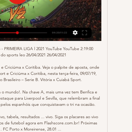
viver em Cuiabá Libanesa, chinês e francês trocaram seus países para morar em Cuiabá. Calor humano é …

Com a nova plataforma eletrônica voc~e recebe suas remessas internacionais com mais comodidade. Saiba mais. Help Card dos Correios. Canais de atendimento as principais demandas administrativas, financeiras e de pós-vendas dos clientes com contratos. Saiba mais. Notícias. 31/10/2019 15h31

Moreirense x Porto – onde assistir ao vivo, horário e 14/08/2023 — Confira onde assistir ao vivo ao jogo entre Moreirense e Porto, pela primeira rodada da Liga de Portugal. A bola rola nesta segunda-feira (14), ...

01/11/2019 - Cemitério Municipal e entorno recebem serviços de zeladoria urbana; 30/10/2019 - Ingressos para o 1° Rodeio Pela Vida Jaborandi" podem ser adquiridos

Cruzeiro ao vivo: Jogos, notícias, novidades sobre o Cruzeiro para acompanhar em tempo real diariamente. Cruzeiro ao vivo: Jogos,. O Cruzeiro encara o Atlético-PR neste sábado, na Arena da Baixada, às 19h, pela 33ª rodada, em confronto direto na… Continue lendo.

Vitória por 2x0 para os de Santa Maria da Feira Feirense regressou à Segunda e estragou a estreia do Vilafranquense Foi o começo de uma nova etapa para Feirense e Vilafranquense, mas foi a equipa despromovida à Segunda Liga que entrou da melhor forma no campeonato, com uma vitória por 2x0.

Acesse nossa página de vídeos e assista partidas ao vivo e aos melhores momentos dos principais jogos do Brasil e do mundo. O post Como assistir Benfica x Chaves AO VIVO – Campeonato Português 2018/19 apareceu primeiro em Futebol Stats. Acesse o Futebol Stats aqui

MOREIRENSE X FC PORTO EM DIRECTO COM IMAGEM 14/08/2023 — agora conquistar a taça para não permitir o rival Benfica ganhar em anos seguidos. Standings provided by Sofascore. O FC Porto já fez sua ...

O jogo entre Cruzeiro EC e CR Vasco da Gama será disputado dia 01.09.2019 às 20:00 (GMT). O local de encontro, que vai ser muito emocionante, será em Estádio Mineirão. O encontro é jogado como parte da competição: Brasileirão, Futebol. A transmissão na TV está prevista no canal SporTV, Premiere FC Brasil.

Gols e melhores momentos Moreirense 1x2 Porto pela 11/12/2023 — Bem-vindo e bem-vinda ao jogo Moreirense x Porto ao vivo. Olá, amante do futebol! Agora é momento de Primeira Liga entre duas equipes de ...

É quarta, aquele dia clássico do futebol brasileiro e tem jogão logo mais às 21h30 para definir o outro representante do país na semifinal da Libertadores. Inter e Flamengo voltam a se enfrentar desta vez no estádio Beira-Rio, em Porto Alegre (RS). Acompanhe minuto a minuto Inter x Flamengo. Quem dois irá enfrentar o Grêmio?

Santos, SP, 12 - Uma das esperanças de gol do ataque do Santos, Marinho afirmou que vê o Flamengo como o rival mais difícil para o seu time enfrentar neste Campeonato Brasileiro. O jogador opinou sobre o assunto ao projetar o duelo que os dois times farão neste sábado,. Mas a equipe do Santos também vive um grande momento.

EC São Bernardo utiliza elenco em jogo-treino contra o São Caetano Na atividade, as equipes utilizaram somente atletas que não atuaram no fim de semana, principalmente, para dar ritmo e observar para a sequência do torneio

1 044 imóveis em Faro a partir de 112 900 €. Encontre as melhores ofertas de morar faro. Excelente apartamento para investidor ou para morar localizado a 100 mt da universidade da penha e a 300 mt do hospital rodeado de restaurantes e todo o tipo de serviços. Apartamento t2 de boa qualidade, próximo

Em partida que encerrou a 29ª rodada do Campeonato Português, nesta segunda, o Rio Ave derrotou o Vitória de Setúbal por 1 a 0, em casa, e aliviou um pouco sua situação na competição. Com o resultado positivo, o Rio Ave chegou aos 34 pontos na classificação. Agora, a equipe passa a dividir a nona colocação com mais três times.

Barra da Tijuca. A Barra da Tijuca é um dos bairros mais novos do Rio de Janeiro, que tomou impulso após a década de 1970 e se que firma com um dos bairros de maior evidência na cidade e no Brasil. A cada dia que passa, aumentam as inúmeras atrações do bairro. Atrações do Bairro

Jogos do Moreirense FC Mais lidas agora · Liga · II Liga · Internacional · Liga dos Campeões · Liga Europa · Made Porto 20:30 Moreirense. 28 jan PL · Moreirense 15:30 Famalicão. 4 ...

A Eslovénia (pt) ou Eslovênia. Na Eslovénia, nasceram ou viveram numerosos músicos e compositores, incluindo o compositor renascentista Jacobus Gallus (1550-1591), cujo trabalho teve grande influência na música clássica da Europa Central, e o violista virtuoso Giuseppe Tartini.

Hoje em Madureira, Barra da Tijuca x Bonsucesso. Equipe com 100% de aproveitamento, Bonsu cesso enfrenta o Barra da Tijuca em Madureira. Foto: Gabriel Farias. O Bonsu cesso visita o Barra da Tijuca hoje na Conselheiro Galvão, estádio do Madureira, pela 3ª rodada da Taça Santos Dumont.

Inaugurada em 1960 para sediar a capital do país, Brasília é hoje patrimônio cultural da humanidade e ocupa o ranking do município com melhor qualidade de vida da região Centro-Oeste do Brasil. Com mais de 2.570.160 habitantes, Brasília tem 5806,6 km² e é uma cidade extremamente urbana (taxa de 97%), mas que ainda preserva o verde.

Associacao dos Moradores e Amigos de Pedra de Itauna - Avenida Luiz Aranha, Barra da Tijuca - Rio de Janeiro RJ! Telefone (21) 2499-5518. Associações de classes é aqui!

Transmissão ao vivo do jogo. O confronto entre Flamengo x Santos terá transmissão ao vivo e exclusiva dos canais Premiere. O assinante dos canais também poderá acompanhar o jogo via internet, através do serviço Premiere Play, que transmite o confronto para smartphones, tablets e computadores.

A equipa vem de um suado triunfo caseiro diante do Vitória de Setúbal na Liga Portuguesa, confirmando um momento menos bom. Carlos Vinicius deu a vitória à equipa nesse jogo e pode ter o prémio de alinhar como titular em São Petersburgo.

No Grêmio Náutico União, onde a ABMN promoveu a XIX Copa Brasil (set/2012) e o recente 51 Campeonato Brasileiro de Masters de Natação, o grande impulsionador é Gustavo Torres, diretor do esporte Master no Clube, que re