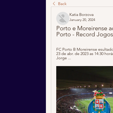
Back
Katia Borzova
January 20, 2024
Porto e Moreirense a
Porto - Record Jogos
FC Porto B Moreirense esultado 
23 de abr. de 2023 as 14:30 hor
Jorge ...