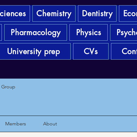
sciences
Chemistry
Dentistry
Eco
Pharmacology
Physics
Psych
University prep
CVs
Cont
1 Group
Members
About