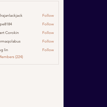
lrajanlackjack
Follow
nlackjack
ipe8184
Follow
184
ert Corokin
Follow
rmaqolabus
Follow
olabus
g lin
Follow
Members (224)