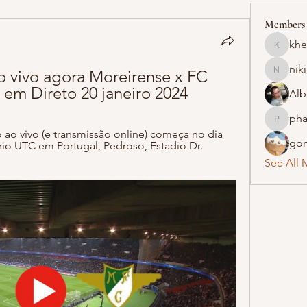
Members
khe
khelraja
nik
o vivo agora Moreirense x FC 
nikipe8
 em Direto 20 janeiro 2024
Alb
pha
pharmaq
ao vivo (e transmissão online) começa no dia 
gon
ário UTC em Portugal, Pedroso, Estadio Dr. 
See All 