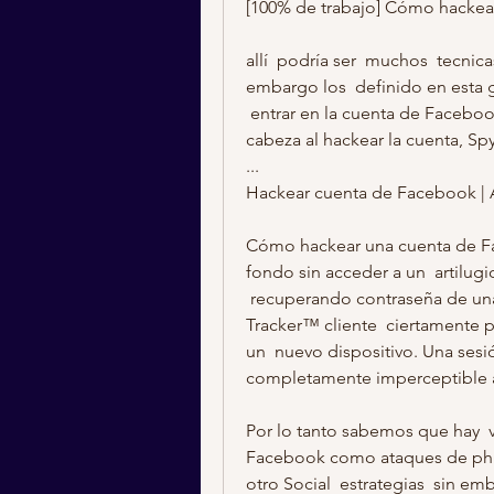
[100% de trabajo] Cómo hackear
allí  podría ser  muchos  tecnic
embargo los  definido en esta gu
 entrar en la cuenta de Facebook de alguien. Si  no quiero cualquier  dolor de 
cabeza al hackear la cuenta, Spy
...
Hackear cuenta de Facebook | A
Cómo hackear una cuenta de Fa
fondo sin acceder a un  artilugi
 recuperando contraseña de una cuenta de Facebook de destino. Con FB-
Tracker™ cliente  ciertamente p
un  nuevo dispositivo. Una sesión 
completamente imperceptible a 
Por lo tanto sabemos que hay  va
Facebook como ataques de phish
otro Social  estrategias  sin e