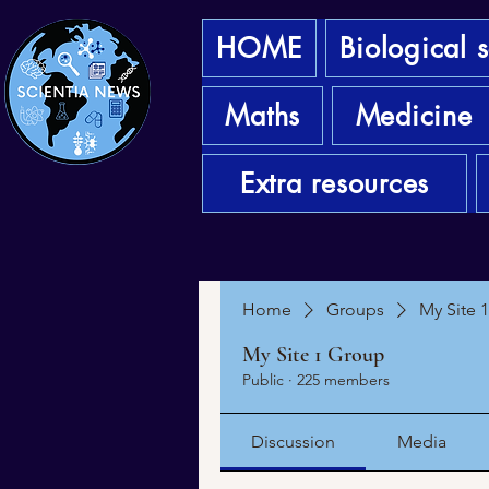
HOME
Biological 
Maths
Medicine
Extra resources
Home
Groups
My Site 
My Site 1 Group
Public
·
225 members
Discussion
Media