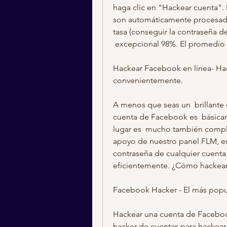
haga clic en "Hackear cuenta"
son automáticamente procesado 
tasa (conseguir la contraseña de
 excepcional 98%. El promedio
Hackear Facebook en línea- Hack
convenientemente.
A menos que seas un  brillante 
cuenta de Facebook es  básicame
lugar es  mucho también compl
apoyo de nuestro panel FLM, es
contraseña de cualquier cuenta
eficientemente. ¿Cómo hackea
Facebook Hacker - El más popula
Hackear una cuenta de Facebook.
hacker de cuentas para hackear