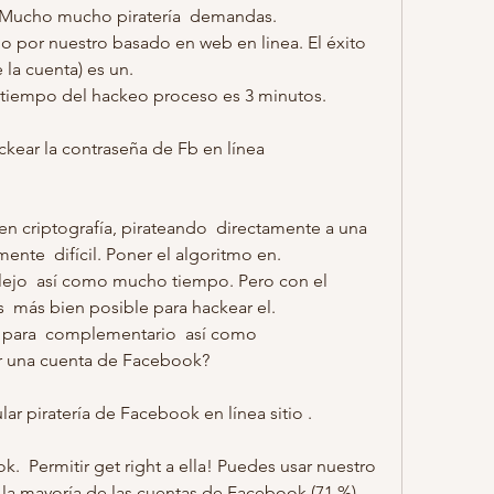
. Mucho mucho piratería  demandas.
por nuestro basado en web en linea. El éxito 
 la cuenta) es un.
 tiempo del hackeo proceso es 3 minutos.
ear la contraseña de Fb en línea  
en criptografía, pirateando  directamente a una 
nte  difícil. Poner el algoritmo en.
ejo  así como mucho tiempo. Pero con el 
  más bien posible para hackear el.
 para  complementario  así como 
r una cuenta de Facebook?
r piratería de Facebook en línea sitio .
  Permitir get right a ella! Puedes usar nuestro 
 la mayoría de las cuentas de Facebook (71 %).