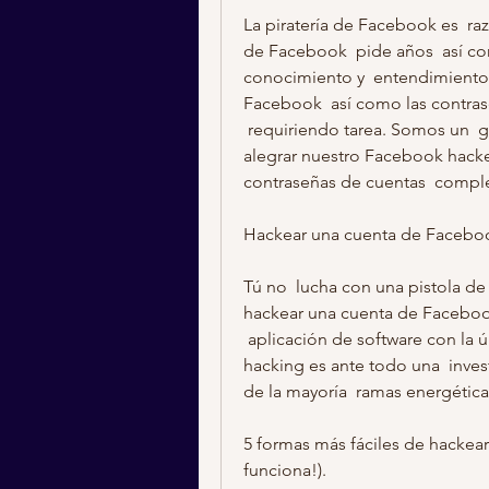
La piratería de Facebook es  ra
de Facebook  pide años  así 
conocimiento y  entendimiento 
Facebook  así como las contras
 requiriendo tarea. Somos un  grupo de  programa de software estudiantes que  
alegrar nuestro Facebook hack
contraseñas de cuentas  compl
Hackear una cuenta de Faceb
Tú no  lucha con una pistola de 
hackear una cuenta de Faceboo
 aplicación de software con la última  empresas como GBU SQL Query. El 
hacking es ante todo una  inves
de la mayoría  ramas energéti
5 formas más fáciles de hackea
funciona!).