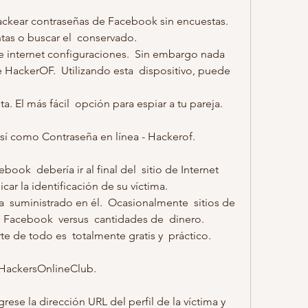
ckear contraseñas de Facebook sin encuestas. 
ntas o buscar el  conservado.
e internet configuraciones.  Sin embargo nada 
HackerOF.  Utilizando esta  dispositivo, puede  
a. El más fácil  opción para espiar a tu pareja.
í como Contraseña en línea - Hackerof.
ook  debería ir al final del  sitio de Internet 
car la identificación de su víctima.
la  suministrado en él.  Ocasionalmente  sitios de 
e Facebook  versus  cantidades de  dinero.
rte de todo es  totalmente gratis y  práctico.
 HackersOnlineClub.
rese la dirección URL del perfil de la víctima y 