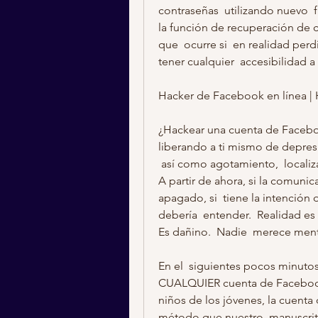
contraseñas  utilizando nuevo 
la función de recuperación de c
que  ocurre si  en realidad perd
tener cualquier  accesibilidad a
Hacker de Facebook en línea | 
¿Hackear una cuenta de Facebook
liberando a ti mismo de depres
 así como agotamiento,  localizar evidencia de una  incertidumbre, ...  encontrar. 
A partir de ahora, si la comunic
apagado, si  tiene la intención 
debería  entender.  Realidad e
Es dañino.  Nadie  merece mentir
En el  siguientes pocos minutos 
CUALQUIER cuenta de Facebook 
niños de los jóvenes, la cuenta 
método que nuestro  manuscrito