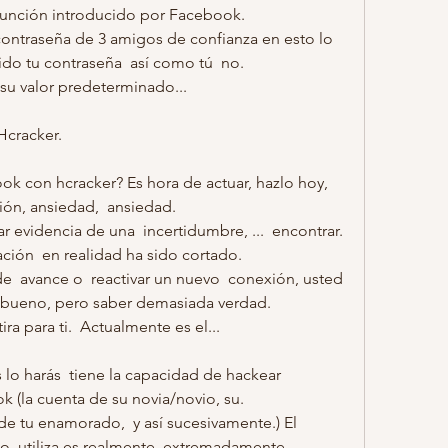
 función introducido por Facebook.
ontraseña de 3 amigos de confianza en esto lo 
ido tu contraseña  así como tú  no.
 su valor predeterminado...
Hcracker.
 con hcracker? Es hora de actuar, hazlo hoy,  
ión, ansiedad,  ansiedad.
ación  en realidad ha sido cortado.
de  avance o  reactivar un nuevo  conexión, usted  
s bueno, pero saber demasiada verdad.
a para ti.  Actualmente es el...
lo harás  tiene la capacidad de hackear 
(la cuenta de su novia/novio, su.
de tu enamorado,  y así sucesivamente.) El 
  utiliza es realmente  extremadamente  