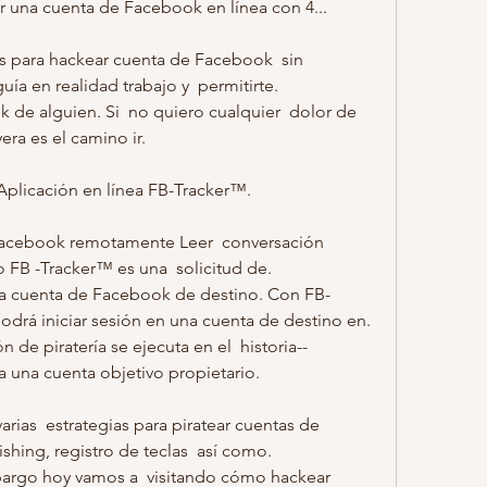
 una cuenta de Facebook en línea con 4...
as para hackear cuenta de Facebook  sin 
ía en realidad trabajo y  permitirte.
era es el camino ir.
plicación en línea FB-Tracker™.
cebook remotamente Leer  conversación  
o FB -Tracker™ es una  solicitud de.
odrá iniciar sesión en una cuenta de destino en.
de piratería se ejecuta en el  historia--  
una cuenta objetivo propietario.
rias  estrategias para piratear cuentas de 
ing, registro de teclas  así como.
mbargo hoy vamos a  visitando cómo hackear 