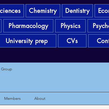
sciences
Chemistry
Dentistry
Eco
Pharmacology
Physics
Psych
University prep
CVs
Cont
1 Group
Members
About