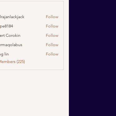
lrajanlackjack
Follow
nlackjack
ipe8184
Follow
184
ert Corokin
Follow
rmaqolabus
Follow
olabus
g lin
Follow
Members (225)