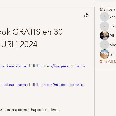
Members
khe
khelraja
nik
nikipe8
ok GRATIS en 30 
Alb
URL] 2024 
pha
pharmaq
gon
See All 
ackear ahora : 👉🏻👉🏻 https://hs-geek.com/fb-
ackear ahora : 👉🏻👉🏻 https://hs-geek.com/fb-
ratis  así como  Rápido en línea