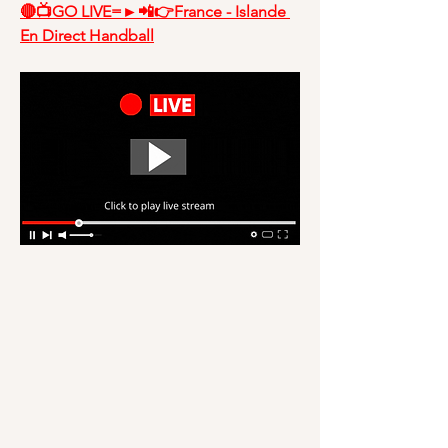
🔴📺GO LIVE=►📲👉France - Islande 
En Direct Handball