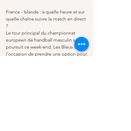
France - Islande : à quelle heure et sur 
quelle chaîne suivre le match en direct 
?
Le tour principal du championnat 
européen de handball masculin se 
poursuit ce week-end. Les Bleus ont 
l'occasion de prendre une option pour.
France - Islande en direct - 20 janvier 
2024
Championnat d'Europe - Suivez en live 
la rencontre de Handball opposant 
France et Islande. Ce match se déroule 
le 20 janvier 2024 et débute.
France - Islande EN DIRECT : Les Bleus 
doivent poursuivre leur marche vers les 